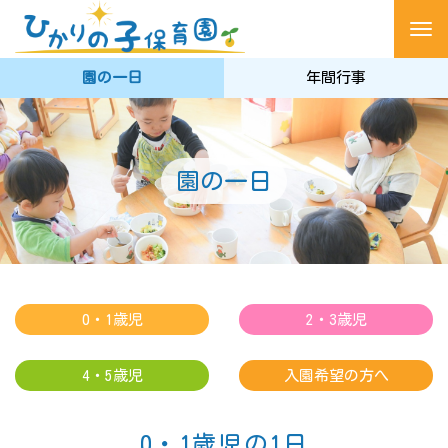
M
e
園の一日
年間行事
n
u
園の一日
0・1歳児
2・3歳児
4・5歳児
入園希望の方へ
0・1歳児の1日