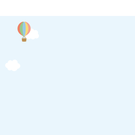
入園希望の方へ
ADMISSION
入園のしおり (入園事項説明書)
ひかりの子保育園 基本情報
分園ぶどうの木保育園 基本情報